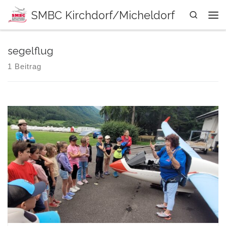
SMBC Kirchdorf/Micheldorf
Zum Inhalt springen
Search
Me
segelflug
1 Beitrag