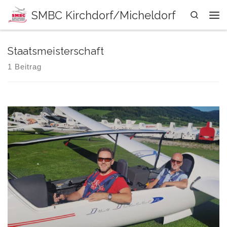
SMBC Kirchdorf/Micheldorf
Zum Inhalt springen
Search
Me
Staatsmeisterschaft
1 Beitrag