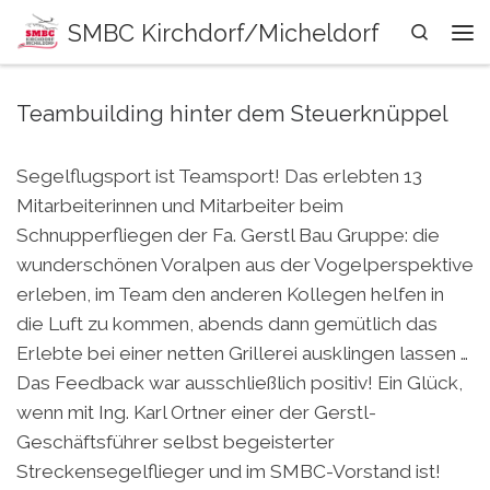
SMBC Kirchdorf/Micheldorf
Zum Inhalt springen
Search
Me
Teambuilding hinter dem Steuerknüppel
Segelflugsport ist Teamsport! Das erlebten 13
Mitarbeiterinnen und Mitarbeiter beim
Schnupperfliegen der Fa. Gerstl Bau Gruppe: die
wunderschönen Voralpen aus der Vogelperspektive
erleben, im Team den anderen Kollegen helfen in
die Luft zu kommen, abends dann gemütlich das
Erlebte bei einer netten Grillerei ausklingen lassen …
Das Feedback war ausschließlich positiv! Ein Glück,
wenn mit Ing. Karl Ortner einer der Gerstl-
Geschäftsführer selbst begeisterter
Streckensegelflieger und im SMBC-Vorstand ist!