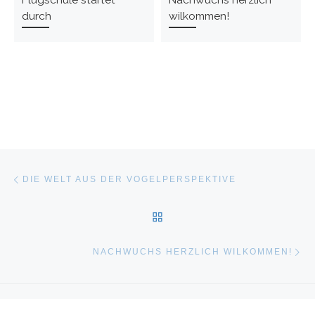
durch
wilkommen!
Beitragsnavigation
Vorheriger Beitrag
DIE WELT AUS DER VOGELPERSPEKTIVE
ZURÜCK ZUR BEITRAGSL
Nä
NACHWUCHS HERZLICH WILKOMMEN!